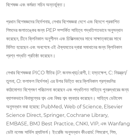
বিশেষজ্ঞ এবং কর্মরত সচিব অন্তর্ভুক্ত।
প্রধান বিশেষজ্ঞদের নির্দেশনায়, লেখার বিশেষজ্ঞরা দেশে এবং বিদেশে প্রকাশিত
শিশুদের জলাতঙ্কের জন্য PEP সম্পর্কিত সাহিত্য পদ্ধতিগতভাবে অনুসন্ধান
করেছেন, চীনে ক্লিনিকাল অনুশীলন এবং চিকিত্সকদের সাথে সাক্ষাত্কারের সাথে
মিলিত হয়েছেন এবং অবশেষে এই ঐক্যমতের দ্বারা সমাধানের জন্য ক্লিনিকাল
প্রশ্ন পদ্ধতি প্রতিষ্ঠা করেছেন।
লেখার বিশেষজ্ঞরা PICO নীতির (P: জনসংখ্যা/রোগী, I: হস্তক্ষেপ, C: নিয়ন্ত্রণ/
তুলনা, O: ফলাফল নির্দেশক) এর উপর ভিত্তি করে ক্লিনিকাল প্রশ্নগুলির
কাঠামোগত বিশ্লেষণ পরিচালনা করেছেন এবং পদ্ধতিগত সাহিত্য পুনরুদ্ধারের জন্য
ব্যাপকভাবে বিনামূল্যের শব্দ এবং বিষয় শব্দ ব্যবহার করেছেন। সাহিত্য ডেটাবেস
অনুসন্ধান করা হয়েছে: PubMed, Web of Science, Elsevier
Science Direct, Springer, Cochrane Library,
EMBASE, BMJ Best Practice, CNKI, VIP, এবং Wanfang
ডেটা নলেজ সার্ভিস প্ল্যাটফর্ম। ইংরেজি অনুসন্ধান কীওয়ার্ড: শিশুরোগ, শিশু,