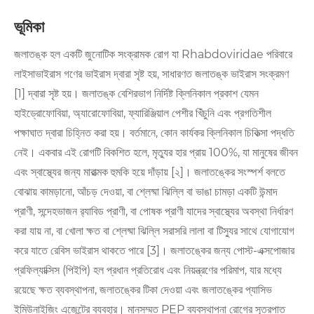
ভূমিকা
জলাতঙ্ক হল একটি জুনোটিক সংক্রামক রোগ যা Rhabdoviridae পরিবারে
লাইসাভাইরাস গণের ভাইরাস দ্বারা সৃষ্ট হয়, সাধারণত জলাতঙ্ক ভাইরাস সংক্রমণ
[1] দ্বারা সৃষ্ট হয়। জলাতঙ্ক বেশিরভাগ নির্দিষ্ট ক্লিনিকাল প্রকাশ যেমন
হাইড্রোফোবিয়া, অ্যারোফোবিয়া, ফ্যারিঞ্জিয়াল পেশীর খিঁচুনি এবং প্রগতিশীল
পক্ষাঘাত দ্বারা চিহ্নিত করা হয়। বর্তমানে, কোন কার্যকর ক্লিনিকাল চিকিত্সা পদ্ধতি
নেই। একবার এই রোগটি বিকশিত হলে, মৃত্যুর হার প্রায় 100%, যা মানুষের জীবন
এবং স্বাস্থ্যের জন্য মারাত্মক হুমকি হয়ে দাঁড়ায় [২]। জলাতঙ্কের সংস্পর্শ বলতে
বোঝায় কামড়ানো, আঁচড় দেওয়া, বা শ্লেষ্মা ঝিল্লি বা ভাঙা চামড়া একটি উন্মাদ
প্রাণী, সন্দেহভাজন র‍্যাবিড প্রাণী, বা পোষক প্রাণী যাদের স্বাস্থ্যের অবস্থা নির্ধারণ
করা যায় না, বা খোলা ক্ষত বা শ্লেষ্মা ঝিল্লি সরাসরি লালা বা টিস্যুর সাথে যোগাযোগ
করে যাতে রেবিস ভাইরাস থাকতে পারে [3]। জলাতঙ্কের জন্য পোস্ট-এক্সপোজার
প্রফিল্যাক্সিস (পিইপি) হল প্রধান প্রতিরোধ এবং নিয়ন্ত্রণের পরিমাপ, যার মধ্যে
রয়েছে ক্ষত ব্যবস্থাপনা, জলাতঙ্কের টিকা দেওয়া এবং জলাতঙ্কের প্যাসিভ
ইমিউনাইজিং এজেন্টের ব্যবহার। মানসম্মত PEP ব্যবস্থাপনা রোগের সূত্রপাত