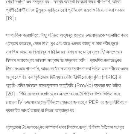
শ্রেণীবিভাগ" এর সমতুল্য নয়। ক্ষতের অবস্থা বিবেচনা করার পাশাপাশি, আহত
প্রাণীর বৈশিষ্ট্য এবং উন্মুক্ত ব্যক্তির রোগ প্রতিরোধ ক্ষমতাও বিবেচনা করা দরকার
[19]।
সাম্প্রতিক বছরগুলিতে, কিছু পণ্ডিত অত্যন্ত গুরুতর এক্সপোজারকে সংজ্ঞায়িত করার
প্রস্তাব করেছেন, যেমন মাথা, মুখ এবং ঘাড়ে গুরুতর কামড় বা সারা শরীর জুড়ে
একাধিক কামড় যা ক্লিনিক্যাল চিকিত্সকরা বিশ্বাস করেন যে স্তর IV এক্সপোজার
হিসাবে জলাতঙ্কের ভাইরাস সংক্রমণের সম্ভাবনা বেশি। প্রাথমিক জলাতঙ্কের
টিকা দেওয়ার পাশাপাশি, আরও কঠোর ক্ষত ব্যবস্থাপনা করা উচিত এবং শরীরের ওজন
অনুসারে গণনা করা পূর্ণ-ডোজ হিউম্যান রেবিস ইমিউনোগ্লোবুলিন (HRIG) বা
অ্যান্টি-রেবিস ভাইরাস মনোক্লোনাল অ্যান্টিবডি (RmAb) ব্যবহার করা উচিত
[20]। শিশুদের মধ্যে জলাতঙ্কের এক্সপোজারের বৈশিষ্ট্যের উপর ভিত্তি করে,
লেভেল IV এক্সপোজার শ্রেণীবিভাগের গুরুতর জলাতঙ্ক PEP এর জন্য ইতিবাচক
ব্যবহারিক তাত্পর্য রয়েছে যা শিশুরা আক্রান্ত হয়।
প্রস্তাবনা 2: জলাতঙ্কের সংস্পর্শে থাকা শিশুদের জন্য, চিকিৎসা ইতিহাস সংগ্রহ