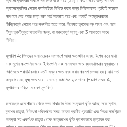
অ্যানেস্থেশিয়ার অধীনে সঞ্চালিত হতে পারে [32]। ক্ষত সেচের জন্য সাধারণ
অ্যানেস্থেসিয়া সেচের কার্যকারিতা নিশ্চিত করার জন্য চিকিত্সকদের প্রতিটি ক্ষতকে
সাবধানে সেচ করার জন্য ভাল শর্ত সরবরাহ করে এবং পরবর্তী অস্ত্রোপচারের
ডিব্রিডমেন্ট সেচের পরে সঞ্চালিত হতে পারে, বিশেষত ত্বকের বড় অংশ এবং নরম
টিস্যু ত্রুটিযুক্ত ক্ষতগুলির জন্য, বা গুরুত্বপূর্ণ স্নায়ু এবং 3 আঘাতের সাথে
মিলিত।
সুপারিশ 4: শিশুদের জলাতঙ্কের সংস্পর্শে আসা ক্ষতগুলির জন্য, বিশেষ করে মাথা
এবং মুখের ক্ষতগুলির জন্য, ইঙ্গিতগুলি এবং মানসম্মত ক্ষত ব্যবস্থাপনার মূল্যায়নের
ভিত্তিতে প্রাথমিকভাবে যতটা সম্ভব ক্ষত বন্ধ করার পরামর্শ দেওয়া হয়। যদি শর্ত
অনুমতি দেয়, সূক্ষ্ম ক্ষত suturing সঞ্চালিত হতে পারে. (প্রমাণ স্তর: A,
সুপারিশের শক্তি: সাধারণ সুপারিশ)
জলাতঙ্ক এক্সপোজার থেকে ক্ষত সাধারণত উচ্চ সংক্রমণ ঝুঁকি আছে. ক্ষত স্থান,
দূষণের মাত্রা, চিকিৎসা পরিদর্শনের সময়, আহত প্রাণীর প্রজাতি এবং শিশুর সামগ্রিক
অবস্থা সহ একাধিক মাত্রা থেকে সংক্রমণের ঝুঁকি ব্যাপকভাবে মূল্যায়ন করা