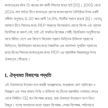
জলাতঙ্কের ঘটনা 15 বছরের কম বয়সী শিশুদের মধ্যে ঘটে [10]। 2005 থেকে
2024 সাল পর্যন্ত চীনে জলাতঙ্ক রোগের জনসংখ্যাগত বৈশিষ্ট্যের উপর একটি
সমীক্ষা অনুসারে, 6-20 বছর বয়সী 14.9%, দ্বিতীয় স্থানে রয়েছে [6]। যেহেতু
বর্তমানে চীনে শিশুদের জন্য PEP সম্বন্ধে বিশেষভাবে কোনো বিশেষ এবং ব্যাপক
নির্দেশিকা বা আদর্শ নেই, তাই এই সম্মতির বিশেষজ্ঞ গোষ্ঠী, ক্লিনিকাল অনুশীলনের
সাথে মিলিত দেশে এবং বিদেশে বিদ্যমান প্রমাণ-ভিত্তিক চিকিৎসা প্রমাণের
ভিত্তিতে, ক্লিনিক্যাল কাজের জন্য বৈজ্ঞানিক এবং মানসম্মত সুপারিশ প্রদানের
জন্য চীনের শিশুদের জলাতঙ্কের জন্য PEP-এর প্রাসঙ্গিক বিষয়বস্তুর উপর
ঐকমত্যে পৌঁছেছে।
I. ঐক্যমত বিকাশের পদ্ধতি
এই ঐক্যমতের উন্নয়ন দলে জরুরী অস্ত্রোপচার, সংক্রামক রোগ প্রতিরোধ ও
নিয়ন্ত্রণ এবং পশুর আঘাত নির্ণয় ও চিকিৎসা সহ চীনের প্রাসঙ্গিক পেশাদার ক্ষেত্র
থেকে নির্বাচিত 132 জন বিশেষজ্ঞ রয়েছে, যারা ঐকমত্য উন্নয়নে অংশ নিতে
ইচ্ছুক। দলের সদস্যদের মধ্যে প্রধান বিশেষজ্ঞ, লেখার বিশেষজ্ঞ, পর্যালোচনা