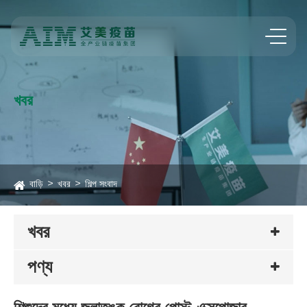
খবর
বাড়ি
খবর
শিল্প সংবাদ
খবর
পণ্য