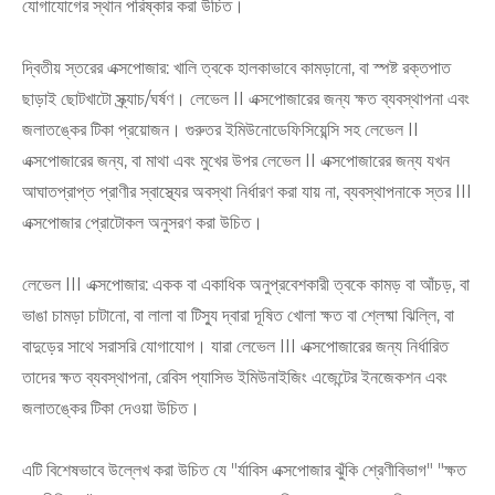
যোগাযোগের স্থান পরিষ্কার করা উচিত।
দ্বিতীয় স্তরের এক্সপোজার: খালি ত্বকে হালকাভাবে কামড়ানো, বা স্পষ্ট রক্তপাত
ছাড়াই ছোটখাটো স্ক্র্যাচ/ঘর্ষণ। লেভেল II এক্সপোজারের জন্য ক্ষত ব্যবস্থাপনা এবং
জলাতঙ্কের টিকা প্রয়োজন। গুরুতর ইমিউনোডেফিসিয়েন্সি সহ লেভেল II
এক্সপোজারের জন্য, বা মাথা এবং মুখের উপর লেভেল II এক্সপোজারের জন্য যখন
আঘাতপ্রাপ্ত প্রাণীর স্বাস্থ্যের অবস্থা নির্ধারণ করা যায় না, ব্যবস্থাপনাকে স্তর III
এক্সপোজার প্রোটোকল অনুসরণ করা উচিত।
লেভেল III এক্সপোজার: একক বা একাধিক অনুপ্রবেশকারী ত্বকে কামড় বা আঁচড়, বা
ভাঙা চামড়া চাটানো, বা লালা বা টিস্যু দ্বারা দূষিত খোলা ক্ষত বা শ্লেষ্মা ঝিল্লি, বা
বাদুড়ের সাথে সরাসরি যোগাযোগ। যারা লেভেল III এক্সপোজারের জন্য নির্ধারিত
তাদের ক্ষত ব্যবস্থাপনা, রেবিস প্যাসিভ ইমিউনাইজিং এজেন্টের ইনজেকশন এবং
জলাতঙ্কের টিকা দেওয়া উচিত।
এটি বিশেষভাবে উল্লেখ করা উচিত যে "র্যাবিস এক্সপোজার ঝুঁকি শ্রেণীবিভাগ" "ক্ষত