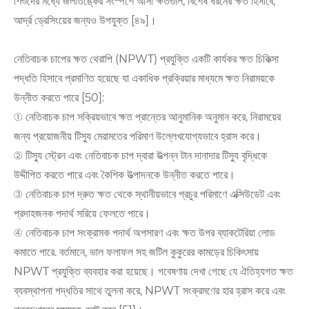
শিশুদের মধ্যে জলাতঙ্কের সংস্পর্শে আসা ক্ষতগুলি, বিশেষ ধরনের ক্ষত হিসাবে,
আর্দ্র ড্রেসিংয়ের জন্যও উপযুক্ত [৪৯]।
নেতিবাচক চাপের ক্ষত থেরাপি (NPWT) প্রযুক্তি একটি কার্যকর ক্ষত চিকিত্সা
পদ্ধতি হিসাবে প্রমাণিত হয়েছে যা একাধিক প্রক্রিয়ার মাধ্যমে ক্ষত নিরাময়কে
উন্নীত করতে পারে [50]:
① নেতিবাচক চাপ সক্রিয়ভাবে ক্ষত প্রান্তের আনুমানিক অনুমান করে, নিরাময়ের
জন্য প্রয়োজনীয় টিস্যু মেরামতের পরিমাণ উল্লেখযোগ্যভাবে হ্রাস করে।
② টিস্যু স্ট্রেন এবং নেতিবাচক চাপ দ্বারা উত্পন্ন টান দানাদার টিস্যু বৃদ্ধিকে
উদ্দীপিত করতে পারে এবং কৈশিক উত্পাদনকে উন্নীত করতে পারে।
③ নেতিবাচক চাপ দ্রুত ক্ষত থেকে স্থানীয়ভাবে প্রচুর পরিমাণে এক্সিউডেট এবং
প্রদাহজনক পদার্থ সরিয়ে ফেলতে পারে।
④ নেতিবাচক চাপ সংক্রামক পদার্থ অপসারণ এবং ক্ষত উপর ব্যাকটেরিয়া লোড
কমাতে পারে. বর্তমানে, ভাল ফলাফল সহ জটিল কুকুরের কামড়ের চিকিৎসায়
NPWT প্রযুক্তি ব্যবহার করা হয়েছে। গবেষণায় দেখা গেছে যে ঐতিহ্যগত ক্ষত
ব্যবস্থাপনা পদ্ধতির সাথে তুলনা করে, NPWT সংক্রমণের হার হ্রাস করে এবং