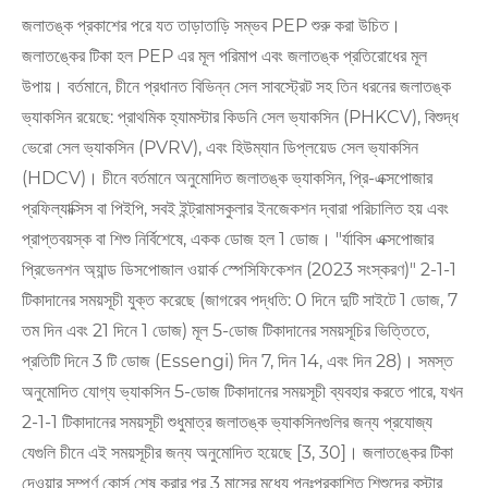
জলাতঙ্ক প্রকাশের পরে যত তাড়াতাড়ি সম্ভব PEP শুরু করা উচিত।
জলাতঙ্কের টিকা হল PEP এর মূল পরিমাপ এবং জলাতঙ্ক প্রতিরোধের মূল
উপায়। বর্তমানে, চীনে প্রধানত বিভিন্ন সেল সাবস্ট্রেট সহ তিন ধরনের জলাতঙ্ক
ভ্যাকসিন রয়েছে: প্রাথমিক হ্যামস্টার কিডনি সেল ভ্যাকসিন (PHKCV), বিশুদ্ধ
ভেরো সেল ভ্যাকসিন (PVRV), এবং হিউম্যান ডিপ্লয়েড সেল ভ্যাকসিন
(HDCV)। চীনে বর্তমানে অনুমোদিত জলাতঙ্ক ভ্যাকসিন, প্রি-এক্সপোজার
প্রফিল্যাক্সিস বা পিইপি, সবই ইন্ট্রামাসকুলার ইনজেকশন দ্বারা পরিচালিত হয় এবং
প্রাপ্তবয়স্ক বা শিশু নির্বিশেষে, একক ডোজ হল 1 ডোজ। "র্যাবিস এক্সপোজার
প্রিভেনশন অ্যান্ড ডিসপোজাল ওয়ার্ক স্পেসিফিকেশন (2023 সংস্করণ)" 2-1-1
টিকাদানের সময়সূচী যুক্ত করেছে (জাগরেব পদ্ধতি: 0 দিনে দুটি সাইটে 1 ডোজ, 7
তম দিন এবং 21 দিনে 1 ডোজ) মূল 5-ডোজ টিকাদানের সময়সূচির ভিত্তিতে,
প্রতিটি দিনে 3 টি ডোজ (Essengi) দিন 7, দিন 14, এবং দিন 28)। সমস্ত
অনুমোদিত যোগ্য ভ্যাকসিন 5-ডোজ টিকাদানের সময়সূচী ব্যবহার করতে পারে, যখন
2-1-1 টিকাদানের সময়সূচী শুধুমাত্র জলাতঙ্ক ভ্যাকসিনগুলির জন্য প্রযোজ্য
যেগুলি চীনে এই সময়সূচীর জন্য অনুমোদিত হয়েছে [3, 30]। জলাতঙ্কের টিকা
দেওয়ার সম্পূর্ণ কোর্স শেষ করার পর 3 মাসের মধ্যে পুনঃপ্রকাশিত শিশুদের বুস্টার