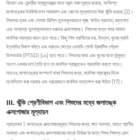
বিতরণ এবং কেন্দ্রীয় স্নায়ুতন্ত্রের সাথে স্বল্প পরম দূরত্ব রয়েছে, সংক্ষিপ্ত
জলাতঙ্কের ইনকিউবেশন সময়কাল এবং রোগের সূত্রপাতের উচ্চ ঝুঁকি রয়েছে [2]।
শিশুদের ত্বক এবং শ্লেষ্মা ঝিল্লি তুলনামূলকভাবে সূক্ষ্ম, ক্ষতির প্রবণতা, রক্তপাত
এবং অন্যান্য তুলনামূলকভাবে গুরুতর এক্সপোজার। শিশুদের মধ্যে পশুর আঘাত
মানসিক সমস্যার কারণ হতে পারে। কিছু শিশু প্রাণীদের ভয়, উদ্বেগ, ঘুমের ব্যাধি
ইত্যাদির বিকাশ ঘটাবে এবং গুরুতর ক্ষেত্রে এমনকি পোস্ট-ট্রমাটিক স্ট্রেস
ডিসঅর্ডার (PTSD) [১৬] হতে পারে। শিশুদের মাথা এবং মুখের মতো উন্মুক্ত
অংশে একবার দাগ তৈরি হলে তা মানসিক স্বাস্থ্যকেও প্রভাবিত করতে পারে।
অতএব, জলাতঙ্কের সংস্পর্শে থাকা শিশুদের জন্য, মানসিক স্বাস্থ্যের দিকে
মনোনিবেশ করা দরকার এবং প্রয়োজনে মানসিক হস্তক্ষেপ করা উচিত [17]।
III. ঝুঁকি শ্রেণীবিভাগ এবং শিশুদের মধ্যে জলাতঙ্ক
এক্সপোজার মূল্যায়ন
প্রস্তাবনা 1: জলাতঙ্ক এক্সপোজারযুক্ত শিশুদের জন্য, ক্ষত অবস্থা, আহত প্রাণীর
অবস্থা এবং জলাতঙ্কের এক্সপোজারের মাত্রা নির্ধারণের জন্য শিশুর নিজস্ব রোগ