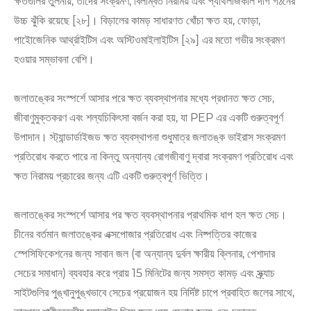
ক্ষতগুলির তুলনায়, তাদের সংক্রমণ, বিলম্বিত নিরাময় এবং প্যাথলজিকাল দাগ গঠনের
উচ্চ ঝুঁকি রয়েছে [২৮]। বিড়ালের কামড় সাধারণত খোঁচা ক্ষত হয়, ফোড়া,
পাইোজেনিক আর্থ্রাইটিস এবং অস্টিওমাইলাইটিস [২৯] এর মতো গভীর সংক্রমণ
হওয়ার সম্ভাবনা বেশি।
জলাতঙ্কের সংস্পর্শে আসার পরে ক্ষত ব্যবস্থাপনার মধ্যে প্রধানত ক্ষত সেচ,
জীবাণুমুক্তকরণ এবং শল্যচিকিৎসা বর্জন করা হয়, যা PEP এর একটি গুরুত্বপূর্ণ
উপাদান। স্ট্যান্ডার্ডাইজড ক্ষত ব্যবস্থাপনা শুধুমাত্র জলাতঙ্ক ভাইরাস সংক্রমণ
প্রতিরোধ করতে পারে না কিন্তু অন্যান্য রোগজীবাণু দ্বারা সংক্রমণ প্রতিরোধ এবং
ক্ষত নিরাময় প্রচারের জন্য এটি একটি গুরুত্বপূর্ণ ভিত্তি।
জলাতঙ্কের সংস্পর্শে আসার পর ক্ষত ব্যবস্থাপনার প্রাথমিক ধাপ হল ক্ষত সেচ।
চীনের বর্তমান জলাতঙ্কের এক্সপোজার প্রতিরোধ এবং নিষ্পত্তির কাজের
স্পেসিফিকেশনের জন্য সাবান জল (বা অন্যান্য দুর্বল ক্ষারীয় ক্লিনার, পেশাদার
সেচের সমাধান) ব্যবহার করে প্রায় 15 মিনিটের জন্য সমস্ত কামড় এবং স্ক্র্যাচ
সাইটগুলির পুঙ্খানুপুঙ্খভাবে সেচের প্রয়োজন হয় নির্দিষ্ট চাপে প্রবাহিত জলের সাথে,