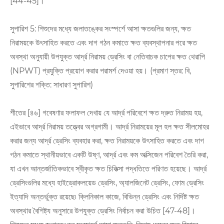
[44-45]।
সুপারিশ 5: শিশুদের মধ্যে জলাতঙ্কের সংস্পর্শে আসা ক্ষতগুলির জন্য, ক্ষত
নিরাময়কে উৎসাহিত করতে এবং দাগ গঠন কমাতে ক্ষত ব্যবস্থাপনার পরে ক্ষত
অবস্থা অনুযায়ী উপযুক্ত আর্দ্র নিরাময় ড্রেসিং বা নেতিবাচক চাপের ক্ষত থেরাপি
(NPWT) প্রযুক্তি প্রয়োগ করার পরামর্শ দেওয়া হয়। (প্রমাণ স্তর: বি,
সুপারিশের শক্তি: সাধারণ সুপারিশ)
শীতের [৪৬] গবেষণার ফলাফল দেখায় যে আর্দ্র পরিবেশে ক্ষত দ্রুত নিরাময় হয়,
এইভাবে আর্দ্র নিরাময় তত্ত্বের অগ্রগামী। আর্দ্র নিরাময়ের মূল হল ক্ষত সীলমোহর
করার জন্য আর্দ্র ড্রেসিং ব্যবহার করা, ক্ষত নিরাময়কে উৎসাহিত করতে এবং দাগ
গঠন কমাতে স্থানীয়ভাবে একটি উষ্ণ, আর্দ্র এবং কম অক্সিজেন পরিবেশ তৈরি করা,
যা এখন আন্তর্জাতিকভাবে স্বীকৃত ক্ষত চিকিত্সা পদ্ধতিতে পরিণত হয়েছে। আর্দ্র
ড্রেসিংগুলির মধ্যে হাইড্রোকলয়েড ড্রেসিং, অ্যালজিনেট ড্রেসিং, ফোম ড্রেসিং
ইত্যাদি অন্তর্ভুক্ত রয়েছে৷ ক্লিনিকাল কাজে, বিভিন্ন ড্রেসিং এবং নির্দিষ্ট ক্ষত
অবস্থার বৈশিষ্ট্য অনুসারে উপযুক্ত ড্রেসিং নির্বাচন করা উচিত [47-48]।