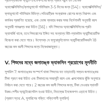
প্রফিল্যাকটিক অ্যান্টি-ইনফেকশনের জন্য প্রথম পছন্দ হল মৌখিক
অ্যামোক্সিসিলিন/ক্লাভুলানেট পটাসিয়াম 3-5 দিনের জন্য [54]। অ্যামোক্সিসিলিন/
ক্লাভুলানেট পটাসিয়াম বিভিন্ন পেডিয়াট্রিক সংক্রামক রোগের জন্য নিরাপদ এবং
কার্যকর প্রমাণিত হয়েছে, এবং ডোজ ব্যবহার করার সময় নির্দেশাবলী অনুযায়ী বয়স
অনুযায়ী সামঞ্জস্য করা উচিত [56]। যদি শিশুদের অ্যামোক্সিসিলিনের প্রতি
অ্যালার্জি থাকে, তবে শিশুরোগের ইঙ্গিত সহ অন্যান্য বিটা-ল্যাকটাম অ্যান্টিবায়োটিক
বিবেচনা করা যেতে পারে। উল্লেখ্য যে ফ্লুরোকুইনোলন অ্যান্টিবায়োটিকগুলি 18
বছরের কম বয়সী শিশুদের জন্য নিষেধাজ্ঞাযুক্ত।
V. শিশুদের মধ্যে জলাতঙ্ক ভ্যাকসিন প্রয়োগের মূলনীতি
সুপারিশ 7: জলাতঙ্কের সংস্পর্শে থাকা শিশুদের যত তাড়াতাড়ি সম্ভব জলাতঙ্কের
টিকা গ্রহণ করা উচিত এবং টিকাদানের সময়সূচী বয়স এবং এক্সপোজার ঝুঁকি অনুসারে
নির্বাচন করা যেতে পারে। 2 বছরের কম বয়সী শিশুদের জন্য, টিকা দেওয়ার স্থানটি
উরুর পেশীর অ্যান্টেরোলেটাল হওয়া উচিত, নিতম্বের ইনজেকশন এড়ানো উচিত।
(প্রমাণ স্তর: A, সুপারিশের শক্তি: শক্তিশালী সুপারিশ)