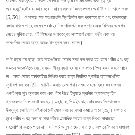
তারপরে শারীরবৃত্তীয় স্যালাইন দিয়ে ক্ষত ধুয়ে ফেলার জন্য এবং চূড়ান্ত
অ্যাবসেন্ট্রেস্টের ব্যবহার করে। সাবান জল বা ক্লিনারগুলির অবশিষ্টাংশ এড়াতে তরল
[3, 30]। পেশাদার সেচ সরঞ্জামগুলি স্থিতিশীল জল প্রবাহের চাপ এবং তাপমাত্রা
বজায় রাখতে পারে, জলের প্রবাহের দিক পরিবর্তন করতে পারে এবং বিভিন্ন অংশের
সেচের সুবিধা দেয়, এটি শিশুদের জলাতঙ্কের সংস্পর্শে থেকে গভীর এবং বড়
ক্ষতগুলির সেচের জন্য আরও উপযুক্ত করে তোলে।
স্পষ্ট রক্তপাত ছাড়া ছোট ক্ষতগুলিতে সেচের সময় কম ব্যথা হয়, তবে গভীর এবং বড়
গুরুতর ক্ষতগুলিতে সেচের সময় তীব্র ব্যথা হয় যা সাধারণত শিশুরা সহ্য করতে পারে
না। ক্ষত সেচের কার্যকারিতা নিশ্চিত করার জন্য নিয়মিত স্থানীয় অ্যানেশেসিয়া
সুপারিশ করা হয় [3]। স্থানীয় অ্যানেস্থেশিয়ার সময়, ত্বকে ছিদ্র করার জন্য
একটি সূক্ষ্ম সুই ব্যবহার করে এবং ধীরে ধীরে টিস্যুতে স্থানীয় অ্যানেস্থেটিক
ইনজেকশন দিলে ব্যথা কম হয়। এছাড়াও, পিএইচ বাড়ানোর জন্য লিডোকেনে
উপযুক্ত সোডিয়াম বাইকার্বোনেট যোগ করলেও ব্যথা কমাতে পারে [৩১]। মাথায় ও
মুখে গভীর ও বড় ক্ষত বা সারা শরীরে একাধিক ক্ষতের জন্য শিশুরা সাধারণত
সহযোগিতা করতে পারে না। যদি শর্ত অনুমতি দেয়, ক্ষত সেচ অপারেটিং রুমে সাধারণ