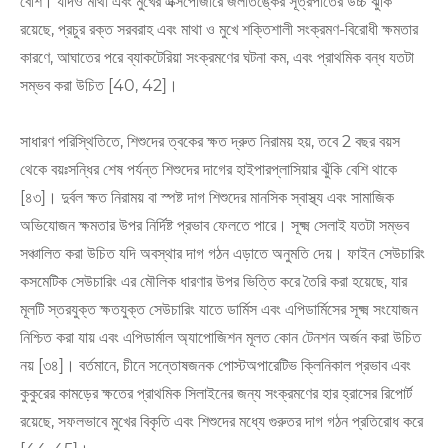
বেশি। যদিও মাথা এবং মুখের এক্সপোজারে জলাতঙ্কের সূত্রপাতের উচ্চ ঝুঁকি
রয়েছে, প্রচুর রক্ত ​​​​সরবরাহ এবং মাথা ও মুখে শক্তিশালী সংক্রমণ-বিরোধী ক্ষমতার
কারণে, আঘাতের পরে ব্যাকটেরিয়া সংক্রমণের ঘটনা কম, এবং প্রাথমিক বন্ধ যতটা
সম্ভব করা উচিত [40, 42]।
সাধারণ পরিস্থিতিতে, শিশুদের ত্বকের ক্ষত দ্রুত নিরাময় হয়, তবে 2 বছর বয়স
থেকে বয়ঃসন্ধির শেষ পর্যন্ত শিশুদের দাগের হাইপারপ্লাসিয়ার ঝুঁকি বেশি থাকে
[৪৩]। দুর্বল ক্ষত নিরাময় বা স্পষ্ট দাগ শিশুদের মানসিক স্বাস্থ্য এবং সামাজিক
অভিযোজন ক্ষমতার উপর নির্দিষ্ট প্রভাব ফেলতে পারে। সূক্ষ্ম সেলাই যতটা সম্ভব
সঞ্চালিত করা উচিত যদি অবস্থার দাগ গঠন এড়াতে অনুমতি দেয়। ফাইন সেউচারিং
কসমেটিক সেউচারিং এর মৌলিক ধারণার উপর ভিত্তি করে তৈরি করা হয়েছে, যার
মূলটি স্তরযুক্ত ক্ষতযুক্ত সেউচারিং যাতে ডার্মিস এবং এপিডার্মিসের সূক্ষ্ম সংযোজন
নিশ্চিত করা যায় এবং এপিডার্মাল অ্যাপোজিশন মূলত কোন টেনশন অর্জন করা উচিত
নয় [৩৪]। বর্তমানে, চীনে সন্তোষজনক পোস্টঅপারেটিভ ক্লিনিকাল প্রভাব এবং
কুকুরের কামড়ের ক্ষতের প্রাথমিক সিলাইনের জন্য সংক্রমণের হার হ্রাসের রিপোর্ট
রয়েছে, সফলভাবে মুখের বিকৃতি এবং শিশুদের মধ্যে গুরুতর দাগ গঠন প্রতিরোধ করে