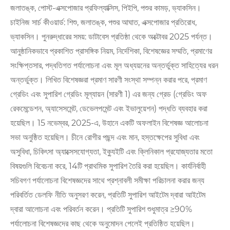
জলাতঙ্ক, পোস্ট-এক্সপোজার প্রফিল্যাক্সিস, পিইপি, পশুর কামড়, ভ্যাকসিন।
চাইনিজ সার্চ কীওয়ার্ড: শিশু, জলাতঙ্ক, পশুর আঘাত, এক্সপোজার প্রতিরোধ,
ভ্যাকসিন। পুনরুদ্ধারের সময়: ডাটাবেস প্রতিষ্ঠা থেকে অক্টোবর 2025 পর্যন্ত।
আনুষ্ঠানিকভাবে প্রকাশিত প্রাসঙ্গিক নিয়ম, নির্দেশিকা, বিশেষজ্ঞের সম্মতি, প্রমাণের
সংক্ষিপ্তসার, পদ্ধতিগত পর্যালোচনা এবং মূল অধ্যয়নের অন্তর্ভুক্ত সাহিত্যের ধরন
অন্তর্ভুক্ত। লিখিত বিশেষজ্ঞরা প্রমাণ সারণী সংস্থা সম্পন্ন করার পরে, প্রমাণ
গ্রেডিং এবং সুপারিশ গ্রেডিং মূল্যায়ন (সারণী 1) এর জন্য গ্রেড (গ্রেডিং অফ
রেকমেন্ডেশন, অ্যাসেসমেন্ট, ডেভেলপমেন্ট এবং ইভালুয়েশন) পদ্ধতি ব্যবহার করা
হয়েছিল। 15 নভেম্বর, 2025-এ, উহানে একটি অফলাইন বিশেষজ্ঞ আলোচনা
সভা অনুষ্ঠিত হয়েছিল। চীনে রোগীর পছন্দ এবং মান, হস্তক্ষেপের সুবিধা এবং
অসুবিধা, চিকিৎসা অ্যাক্সেসযোগ্যতা, ইক্যুইটি এবং ক্লিনিকাল প্রযোজ্যতার মতো
বিষয়গুলি বিবেচনা করে, 14টি প্রাথমিক সুপারিশ তৈরি করা হয়েছিল। কার্যনির্বাহী
সচিবগণ পর্যালোচনা বিশেষজ্ঞদের সাথে প্রশ্নাবলী সমীক্ষা পরিচালনা করার জন্য
পরিবর্তিত ডেলফি নীতি অনুসরণ করেন, প্রতিটি সুপারিশ আইটেম দ্বারা আইটেম
দ্বারা আলোচনা এবং পরিবর্তন করেন। প্রতিটি সুপারিশ শুধুমাত্র ≥90%
পর্যালোচনা বিশেষজ্ঞদের কাছ থেকে অনুমোদন পেলেই প্রতিষ্ঠিত হয়েছিল।