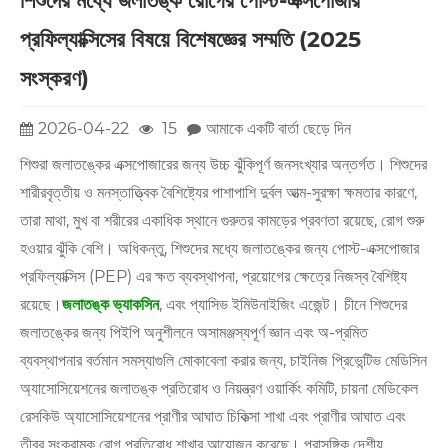
শিশুদের মধ্যে জলাতঙ্ক রোগের পোস্ট-এক্সপোজার
প্রফিল্যাক্সিসের বিষয়ে বিশেষজ্ঞের সম্মতি (2025
সংস্করণ)
2026-04-22
15
আমাকে একটি বার্তা ছেড়ে দিন
শিশুরা জলাতঙ্কের এক্সপোজারের জন্য উচ্চ ঝুঁকিপূর্ণ জনসংখ্যার অন্তর্গত। শিশুদের
শারীরবৃত্তীয় ও মনস্তাত্ত্বিক বৈশিষ্ট্যের পাশাপাশি দুর্বল আত্ম-সুরক্ষা ক্ষমতার কারণে,
তারা মাথা, মুখ বা শরীরের একাধিক স্থানে গুরুতর কামড়ের প্রবণতা রয়েছে, রোগ শুরু
হওয়ার ঝুঁকি বেশি। অধিকন্তু, শিশুদের মধ্যে জলাতঙ্কের জন্য পোস্ট-এক্সপোজার
প্রফিল্যাক্সিস (PEP) এর ক্ষত ব্যবস্থাপনা, প্রয়োগের ক্ষেত্রে নিজস্ব বৈশিষ্ট্য
রয়েছে।
জলাতঙ্ক ভ্যাকসিন
, এবং প্যাসিভ ইমিউনাইজিং এজেন্ট। চীনে শিশুদের
জলাতঙ্কের জন্য পিইপি অনুশীলনে অসামঞ্জস্যপূর্ণ জ্ঞান এবং অ-প্রমিত
ব্যবস্থাপনার বর্তমান সমস্যাগুলি মোকাবেলা করার জন্য, চাইনিজ প্রিভেন্টিভ মেডিসিন
অ্যাসোসিয়েশনের জলাতঙ্ক প্রতিরোধ ও নিয়ন্ত্রণ ওয়ার্কিং কমিটি, চায়না মেডিকেল
রেসকিউ অ্যাসোসিয়েশনের প্রাণীর আঘাত চিকিত্সা শাখা এবং প্রাণীর আঘাত এবং
তীব্র সংক্রামক রোগ প্রতিরোধ শাখার আয়োজন করেছে। প্রাসঙ্গিক দেশীয়