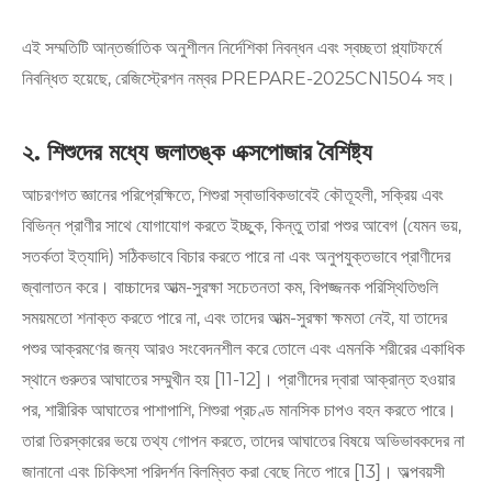
এই সম্মতিটি আন্তর্জাতিক অনুশীলন নির্দেশিকা নিবন্ধন এবং স্বচ্ছতা প্ল্যাটফর্মে
নিবন্ধিত হয়েছে, রেজিস্ট্রেশন নম্বর PREPARE-2025CN1504 সহ।
২. শিশুদের মধ্যে জলাতঙ্ক এক্সপোজার বৈশিষ্ট্য
আচরণগত জ্ঞানের পরিপ্রেক্ষিতে, শিশুরা স্বাভাবিকভাবেই কৌতূহলী, সক্রিয় এবং
বিভিন্ন প্রাণীর সাথে যোগাযোগ করতে ইচ্ছুক, কিন্তু তারা পশুর আবেগ (যেমন ভয়,
সতর্কতা ইত্যাদি) সঠিকভাবে বিচার করতে পারে না এবং অনুপযুক্তভাবে প্রাণীদের
জ্বালাতন করে। বাচ্চাদের আত্ম-সুরক্ষা সচেতনতা কম, বিপজ্জনক পরিস্থিতিগুলি
সময়মতো শনাক্ত করতে পারে না, এবং তাদের আত্ম-সুরক্ষা ক্ষমতা নেই, যা তাদের
পশুর আক্রমণের জন্য আরও সংবেদনশীল করে তোলে এবং এমনকি শরীরের একাধিক
স্থানে গুরুতর আঘাতের সম্মুখীন হয় [11-12]। প্রাণীদের দ্বারা আক্রান্ত হওয়ার
পর, শারীরিক আঘাতের পাশাপাশি, শিশুরা প্রচণ্ড মানসিক চাপও বহন করতে পারে।
তারা তিরস্কারের ভয়ে তথ্য গোপন করতে, তাদের আঘাতের বিষয়ে অভিভাবকদের না
জানানো এবং চিকিৎসা পরিদর্শন বিলম্বিত করা বেছে নিতে পারে [13]। অল্পবয়সী