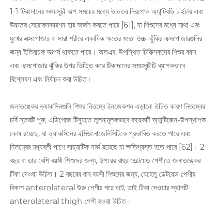
1-1 টিকাদানের সময়সূচী অল্প সময়ের মধ্যে উচ্চতর নিরপেক্ষ অ্যান্টিবডি টাইটার এবং
উচ্চতর সেরোকনভারশন হার অর্জন করতে পারে [61], যা শিশুদের মধ্যে মাথা এবং
মুখের এক্সপোজার বা সারা শরীরে একাধিক ক্ষতের মতো উচ্চ-ঝুঁকির এক্সপোজারগুলির
জন্য ইতিবাচক তাত্পর্য থাকতে পারে। অতএব, উপস্থিত চিকিত্সকদের শিশুর বয়স
এবং এক্সপোজার ঝুঁকির উপর ভিত্তি করে টিকাদানের সময়সূচীটি ব্যাপকভাবে
বিশ্লেষণ এবং নির্বাচন করা উচিত।
জলাতঙ্কের ভ্যাকসিনগুলি শিশুর নিতম্বে ইনজেকশন এড়ানো উচিত কারণ নিতম্বের
চর্বি স্তরটি পুরু, এডিপোজ টিস্যুতে তুলনামূলকভাবে কয়েকটি অ্যান্টিজেন-উপস্থাপক
কোষ রয়েছে, যা ভ্যাকসিনের ইমিউনোজেনিসিটিকে প্রভাবিত করতে পারে এবং
নিতম্বের মধ্যবর্তী পাশে সায়্যাটিক নার্ভ রয়েছে যা ক্ষতিগ্রস্ত হতে পারে [62]। 2
বছর বা তার বেশি বয়সী শিশুদের জন্য, উপরের বাহুর ডেল্টয়েড পেশীতে জলাতঙ্কের
টিকা দেওয়া উচিত। 2 বছরের কম বয়সী শিশুদের জন্য, যেহেতু ডেল্টয়েড পেশীর
বিকাশ anterolateral উরু পেশীর পরে ঘটে, তাই টিকা দেওয়ার স্থানটি
anterolateral thigh পেশী হওয়া উচিত।