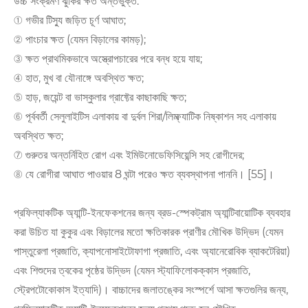
উচ্চ সংক্রমণ ঝুঁকির ক্ষত অন্তর্ভুক্ত:
① গভীর টিস্যু জড়িত চূর্ণ আঘাত;
② পাংচার ক্ষত (যেমন বিড়ালের কামড়);
③ ক্ষত প্রাথমিকভাবে অস্ত্রোপচারের পরে বন্ধ হয়ে যায়;
④ হাত, মুখ বা যৌনাঙ্গে অবস্থিত ক্ষত;
⑤ হাড়, জয়েন্ট বা ভাস্কুলার গ্রাফ্টের কাছাকাছি ক্ষত;
⑥ পূর্ববর্তী সেলুলাইটিস এলাকায় বা দুর্বল শিরা/লিম্ফ্যাটিক নিষ্কাশন সহ এলাকায়
অবস্থিত ক্ষত;
⑦ গুরুতর অন্তর্নিহিত রোগ এবং ইমিউনোডেফিসিয়েন্সি সহ রোগীদের;
⑧ যে রোগীরা আঘাত পাওয়ার 8 ঘন্টা পরেও ক্ষত ব্যবস্থাপনা পাননি। [55]।
প্রফিল্যাকটিক অ্যান্টি-ইনফেকশনের জন্য ব্রড-স্পেকট্রাম অ্যান্টিবায়োটিক ব্যবহার
করা উচিত যা কুকুর এবং বিড়ালের মতো ক্ষতিকারক প্রাণীর মৌখিক উদ্ভিদ (যেমন
পাস্তুরেলা প্রজাতি, ক্যাপনোসাইটোফাগা প্রজাতি, এবং অ্যানেরোবিক ব্যাকটেরিয়া)
এবং শিশুদের ত্বকের পৃষ্ঠের উদ্ভিদ (যেমন স্ট্যাফিলোকক্কাস প্রজাতি,
স্ট্রেপটোকোকাস ইত্যাদি)। বাচ্চাদের জলাতঙ্কের সংস্পর্শে আসা ক্ষতগুলির জন্য,