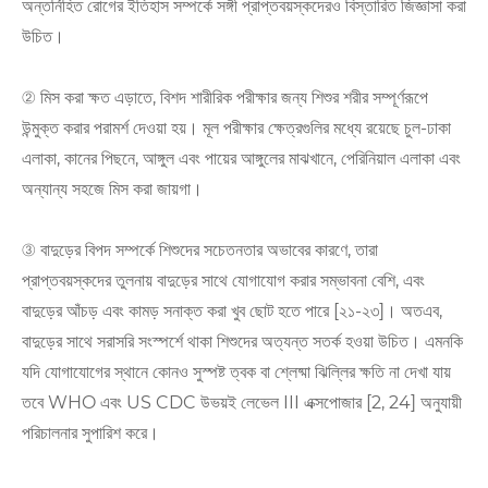
অন্তর্নিহিত রোগের ইতিহাস সম্পর্কে সঙ্গী প্রাপ্তবয়স্কদেরও বিস্তারিত জিজ্ঞাসা করা
উচিত।
② মিস করা ক্ষত এড়াতে, বিশদ শারীরিক পরীক্ষার জন্য শিশুর শরীর সম্পূর্ণরূপে
উন্মুক্ত করার পরামর্শ দেওয়া হয়। মূল পরীক্ষার ক্ষেত্রগুলির মধ্যে রয়েছে চুল-ঢাকা
এলাকা, কানের পিছনে, আঙ্গুল এবং পায়ের আঙ্গুলের মাঝখানে, পেরিনিয়াল এলাকা এবং
অন্যান্য সহজে মিস করা জায়গা।
③ বাদুড়ের বিপদ সম্পর্কে শিশুদের সচেতনতার অভাবের কারণে, তারা
প্রাপ্তবয়স্কদের তুলনায় বাদুড়ের সাথে যোগাযোগ করার সম্ভাবনা বেশি, এবং
বাদুড়ের আঁচড় এবং কামড় সনাক্ত করা খুব ছোট হতে পারে [২১-২৩]। অতএব,
বাদুড়ের সাথে সরাসরি সংস্পর্শে থাকা শিশুদের অত্যন্ত সতর্ক হওয়া উচিত। এমনকি
যদি যোগাযোগের স্থানে কোনও সুস্পষ্ট ত্বক বা শ্লেষ্মা ঝিল্লির ক্ষতি না দেখা যায়
তবে WHO এবং US CDC উভয়ই লেভেল III এক্সপোজার [2, 24] অনুযায়ী
পরিচালনার সুপারিশ করে।