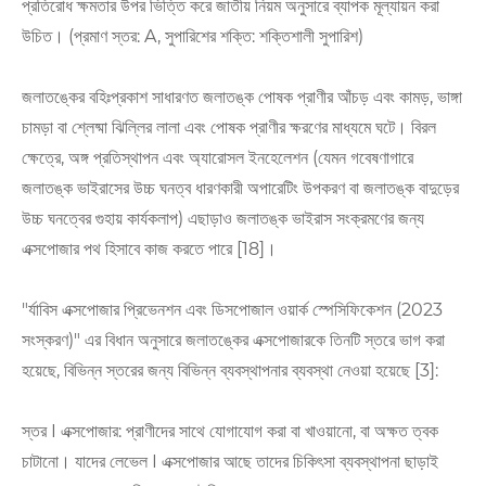
প্রতিরোধ ক্ষমতার উপর ভিত্তি করে জাতীয় নিয়ম অনুসারে ব্যাপক মূল্যায়ন করা
উচিত। (প্রমাণ স্তর: A, সুপারিশের শক্তি: শক্তিশালী সুপারিশ)
জলাতঙ্কের বহিঃপ্রকাশ সাধারণত জলাতঙ্ক পোষক প্রাণীর আঁচড় এবং কামড়, ভাঙ্গা
চামড়া বা শ্লেষ্মা ঝিল্লির লালা এবং পোষক প্রাণীর ক্ষরণের মাধ্যমে ঘটে। বিরল
ক্ষেত্রে, অঙ্গ প্রতিস্থাপন এবং অ্যারোসল ইনহেলেশন (যেমন গবেষণাগারে
জলাতঙ্ক ভাইরাসের উচ্চ ঘনত্ব ধারণকারী অপারেটিং উপকরণ বা জলাতঙ্ক বাদুড়ের
উচ্চ ঘনত্বের গুহায় কার্যকলাপ) এছাড়াও জলাতঙ্ক ভাইরাস সংক্রমণের জন্য
এক্সপোজার পথ হিসাবে কাজ করতে পারে [18]।
"র্যাবিস এক্সপোজার প্রিভেনশন এবং ডিসপোজাল ওয়ার্ক স্পেসিফিকেশন (2023
সংস্করণ)" এর বিধান অনুসারে জলাতঙ্কের এক্সপোজারকে তিনটি স্তরে ভাগ করা
হয়েছে, বিভিন্ন স্তরের জন্য বিভিন্ন ব্যবস্থাপনার ব্যবস্থা নেওয়া হয়েছে [3]:
স্তর I এক্সপোজার: প্রাণীদের সাথে যোগাযোগ করা বা খাওয়ানো, বা অক্ষত ত্বক
চাটানো। যাদের লেভেল I এক্সপোজার আছে তাদের চিকিৎসা ব্যবস্থাপনা ছাড়াই